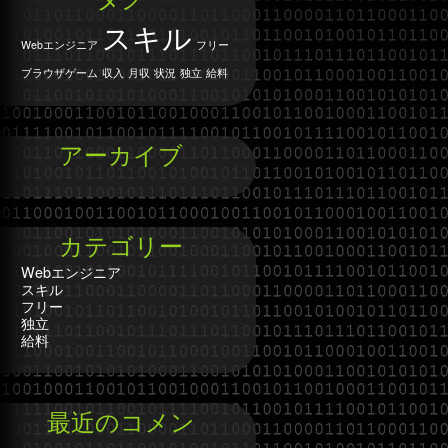
スキル
Webエンジニア
フリー
ブラウザゲーム
収入
月収
状況
独立
給料
アーカイブ
カテゴリー
Webエンジニア
スキル
フリー
独立
給料
最近のコメン